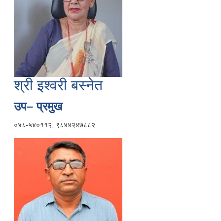
श्री इश्वरी बस्नेत
उप– प्रमुख
०४८-५४०११२, ९८४४२४७८८२