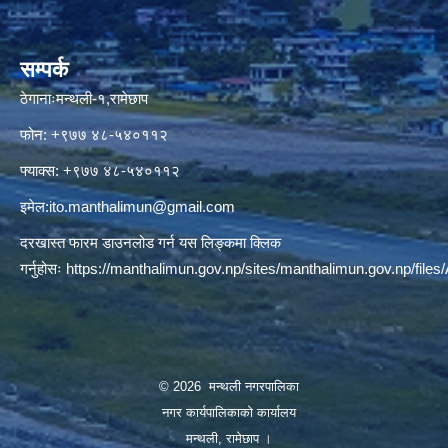
सम्पर्क
ठेगानाःमन्थली-१,रामेछाप
फोन: +९७७ ४८-५४०११२
फ्याक्स: +९७७ ४८-५४०११२
इमेल:
ito.manthalimun@gmail.com
दरखास्त फारम डाउनलोड गर्न यस लिङ्कमा क्लिक
गर्नुहोसः
https://manthalimun.gov.np/sites/manthalimun.gov.np/files/A
© 2026 मन्थली नगरपालिका
नगर कार्यपालिकाको कार्यालय
मन्थली, रामेछाप ।