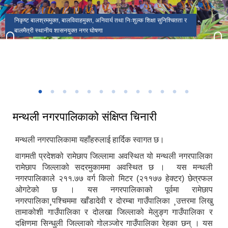
मकैको खेती पुस्तकका लेखक(साहित्यिक सहिद) सुब्बा कृष्णलाल अधिकारीको
मन्थली नगरपालिकाको प्रशासकीय भवन
मन्थली नगरपालिका वडा नं २ मा अवस्थित निलकण्ठेश्वर मन्दिर
ढिकुरीदेवी मन्दिर भटौली
थानापती महादेव मन्दिर पुरानागाँउ मनपा ९
मन्थली नगरपालिका वडा नं ८ मा अवस्थित चिसापानीगढी
जन्मस्थान
हर्रेचिण्डे फुलासी
नगरपालिका कार्यालयबाट तामाकोशी नदी
निकृष्ट बालश्रममुक्त, बालविवाहमुक्त, अनिवार्य तथा निःशुल्क शिक्षा सुनिश्चितता र
थानापती महादेव मन्दिर मनपा ५ सुनारपानी
नगर सभाको १८ ‌औं अधिवेशन
बालमैत्री स्थानीय शासनयुक्त नगर घोषणा
३३ औं नेपाल नगरपालिका संघको स्थापना दिवसको अवसरमा आर्थिक विकास क्षेत्रमा
मन्थली नगरपालिका द्वारा आयोजित नगर स्तरिय कृषि तथा लद्यु उद्यम प्रदर्शनी मेला
उत्कृष्ट नगरपालिकाको रुपमा सम्मान प्राप्त हुँदा
२०८२
मन्थली नगरपालिकाको संक्षिप्त चिनारी
मन्थली नगरपालिकामा यहाँहरुलाई हार्दिक स्वागत छ।
वागमती प्रदेशको रामेछाप जिल्लामा अवस्थित यो मन्थली नगरपालिका
रामेछाप जिल्लाको सदरमुकाममा अवस्थित छ । यस मन्थली
नगरपालिकाले २११.७७ वर्ग किलो मिटर (२११७७ हेक्टर) छेत्रफल
ओगटेको छ । यस नगरपालिकाको पूर्वमा रामेछाप
नगरपालिका¸पश्चिममा खाँडादेवी र दोरम्बा गाउँपालिका ¸उत्तरमा लिखु
तामाकोशी गाउँपालिका र दोलखा जिल्लाको मेलुङ्ग गाउँपालिका र
दक्षिणमा सिन्धुली जिल्लाको गोलञ्जोर गाउँपालिका रेहका छन् । यस