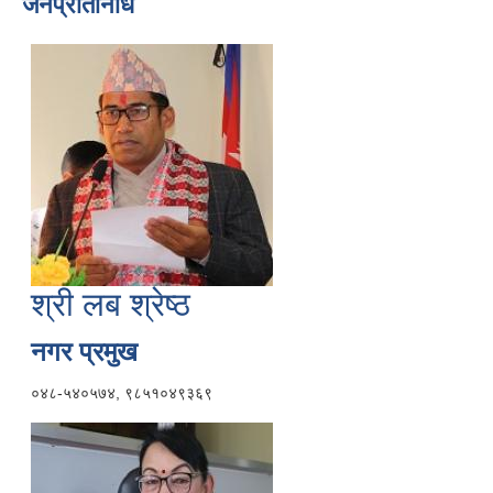
जनप्रतिनिधि
श्री लब श्रेष्ठ
नगर प्रमुख
०४८-५४०५७४, ९८५१०४९३६९