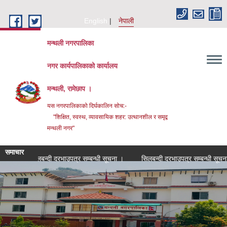
Skip to main content
English
नेपाली
मन्थली नगरपालिका
नगर कार्यपालिकाको कार्यालय
मन्थली, रामेछाप ।
यस नगरपालिकाको दिर्घकालिन सोच:-
"शिक्षित, स्वस्थ, व्यावसायिक शहर: उत्थानशील र समृद्व
मन्थली नगर"
समाचार
सिलबन्दी दरभाउपत्र सम्बन्धी सूचना ।
सिलबन्दी दरभाउपत्र सम्बन्धी सूचना ।