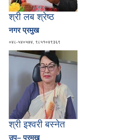
श्री लब श्रेष्ठ
नगर प्रमुख
०४८-५४०५७४, ९८५१०४९३६९
श्री इश्वरी बस्नेत
उप– प्रमुख