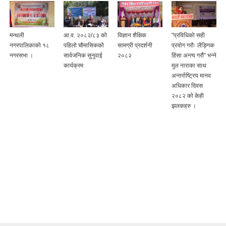
मन्थली
आ.व. २०८२/८३ को
विज्ञान शैक्षिक
"प्रविधिको सही
नगरपालिकाको १८
पहिलो चौमासिकको
सामग्री प्रदर्शनी
प्रयोग गरौः लैङ्गिक
नगरसभा ।
सार्वजनिक सुनुवाई
२०८२
हिंसा अन्त्य गरौं" भन्ने
कार्यक्रम
मुल नाराका साथ
अन्तर्राष्ट्रिय मानव
अधिकार दिवस
२०८२ को केही
झलकहरु ।