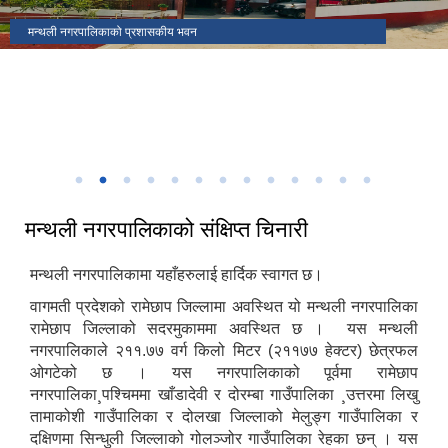
मकैको खेती पुस्तकका लेखक(साहित्यिक सहिद) सुब्बा कृष्णलाल अधिकारीको
मन्थली नगरपालिकाको प्रशासकीय भवन
मन्थली नगरपालिका वडा नं २ मा अवस्थित निलकण्ठेश्वर मन्दिर
ढिकुरीदेवी मन्दिर भटौली
थानापती महादेव मन्दिर पुरानागाँउ मनपा ९
मन्थली नगरपालिका वडा नं ८ मा अवस्थित चिसापानीगढी
जन्मस्थान
हर्रेचिण्डे फुलासी
नगरपालिका कार्यालयबाट तामाकोशी नदी
निकृष्ट बालश्रममुक्त, बालविवाहमुक्त, अनिवार्य तथा निःशुल्क शिक्षा सुनिश्चितता र
थानापती महादेव मन्दिर मनपा ५ सुनारपानी
नगर सभाको १८ ‌औं अधिवेशन
बालमैत्री स्थानीय शासनयुक्त नगर घोषणा
३३ औं नेपाल नगरपालिका संघको स्थापना दिवसको अवसरमा आर्थिक विकास क्षेत्रमा
मन्थली नगरपालिका द्वारा आयोजित नगर स्तरिय कृषि तथा लद्यु उद्यम प्रदर्शनी मेला
उत्कृष्ट नगरपालिकाको रुपमा सम्मान प्राप्त हुँदा
२०८२
मन्थली नगरपालिकाको संक्षिप्त चिनारी
मन्थली नगरपालिकामा यहाँहरुलाई हार्दिक स्वागत छ।
वागमती प्रदेशको रामेछाप जिल्लामा अवस्थित यो मन्थली नगरपालिका
रामेछाप जिल्लाको सदरमुकाममा अवस्थित छ । यस मन्थली
नगरपालिकाले २११.७७ वर्ग किलो मिटर (२११७७ हेक्टर) छेत्रफल
ओगटेको छ । यस नगरपालिकाको पूर्वमा रामेछाप
नगरपालिका¸पश्चिममा खाँडादेवी र दोरम्बा गाउँपालिका ¸उत्तरमा लिखु
तामाकोशी गाउँपालिका र दोलखा जिल्लाको मेलुङ्ग गाउँपालिका र
दक्षिणमा सिन्धुली जिल्लाको गोलञ्जोर गाउँपालिका रेहका छन् । यस