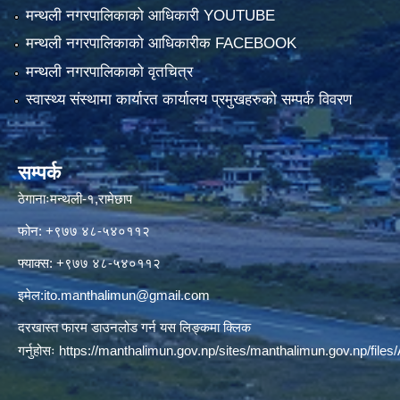
मन्थली नगरपालिकाको आधिकारी YOUTUBE
मन्थली नगरपालिकाको आधिकारीक FACEBOOK
मन्थली नगरपालिकाको वृतचित्र
स्वास्थ्य संस्थामा कार्यारत कार्यालय प्रमुखहरुको सम्पर्क विवरण
सम्पर्क
ठेगानाःमन्थली-१,रामेछाप
फोन: +९७७ ४८-५४०११२
फ्याक्स: +९७७ ४८-५४०११२
इमेल:
ito.manthalimun@gmail.com
दरखास्त फारम डाउनलोड गर्न यस लिङ्कमा क्लिक
गर्नुहोसः
https://manthalimun.gov.np/sites/manthalimun.gov.np/files/A