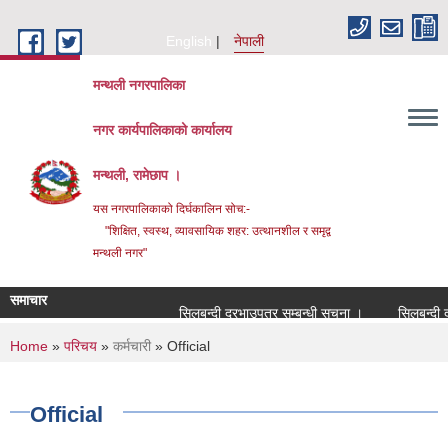
Skip to main content
English
नेपाली
मन्थली नगरपालिका
नगर कार्यपालिकाको कार्यालय
मन्थली, रामेछाप ।
यस नगरपालिकाको दिर्घकालिन सोच:-
"शिक्षित, स्वस्थ, व्यावसायिक शहर: उत्थानशील र समृद्व
मन्थली नगर"
समाचार
सिलबन्दी दरभाउपत्र सम्बन्धी सूचना ।
सिलबन्दी दरभाउप
You are here
Home
»
परिचय
»
कर्मचारी
» Official
Official