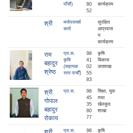
पाँचौं)
80
कार्यक्रम
52
मनोपरामर्श
सुरक्षित
श्री
कर्ता
आप्रवास
न
कार्यक्रम
प्रा.स.
98
कृषि
राम
कृषि
41
बिकास
बहादुर
(सहायक
02
उपशाखा
श्रेष्ठ
स्तर पाचौँ)
55
83
प्रा.स.
98
शिक्षा, युवा
श्री
45
तथा
गोपाल
35
खेलकुद
बहादुर
80
शाखा
रोकाय
77
प्रा.स.
98
कृषि
श्री