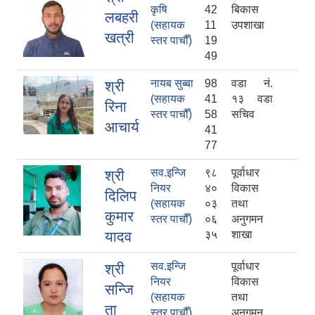
कृषि
42
बिकास
लबहरी
(सहायक
11
उपशाखा
खत्री
स्तर पाचौँ)
19
49
नायब सुब्बा
98
वडा नं.
श्री
(सहायक
41
१३ वडा
रिना
स्तर पाचौँ)
58
सचिव
आचार्य
41
77
सव.इन्जि
९८
पूर्वाधार
श्री
नियर
४०
विकास
दिलिप
(सहायक
०३
तथा
कुमार
स्तर पाचौँ)
०६
अनुगमन
यादव
३५
शाखा
सव.इन्जि
पूर्वाधार
श्री
नियर
विकास
सन्जि
(सहायक
तथा
ता
स्तर पाचौँ)
अनुगमन