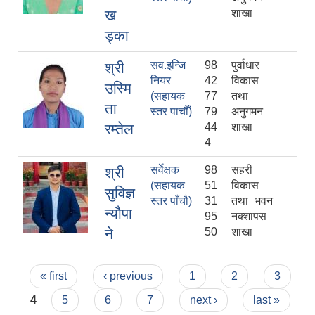
ख
शाखा
ड्का
सव.इन्जि
98
पुर्वाधार
श्री
नियर
42
विकास
उस्मि
(सहायक
77
तथा
ता
स्तर पाचौँ)
79
अनुगमन
रम्तेल
44
शाखा
4
सर्वेक्षक
98
सहरी
श्री
(सहायक
51
विकास
सुविज्ञ
स्तर पाँचौ)
31
तथा भवन
न्यौपा
95
नक्शापस
ने
50
शाखा
Pages
« first
‹ previous
1
2
3
4
5
6
7
next ›
last »