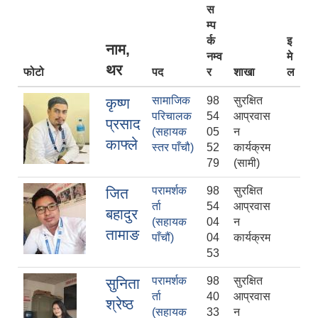
स
म्प
र्क
इ
नाम,
नम्व
मे
थर
फोटो
पद
र
शाखा
ल
सामाजिक
98
सुरक्षित
कृष्ण
परिचालक
54
आप्रवास
प्रसाद
(सहायक
05
न
काफ्ले
स्तर पाँचौ)
52
कार्यक्रम
79
(सामी)
परामर्शक
98
सुरक्षित
जित
र्ता
54
आप्रवास
बहादुर
(सहायक
04
न
तामाङ
पाँचौं)
04
कार्यक्रम
53
परामर्शक
98
सुरक्षित
सुनिता
र्ता
40
आप्रवास
श्रेष्ठ
(सहायक
33
न