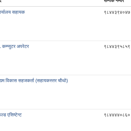
द
सम्पर्क नम्वर
ार्यालय सहायक
९८४४३९४०४७
 कम्प्युटर अपरेटर
९८४४३९५८५९
द्यम विकास सहजकर्ता (सहायकस्तर चौथो)
ल्ड एसिष्टेन्ट
९८४४४४०८६०