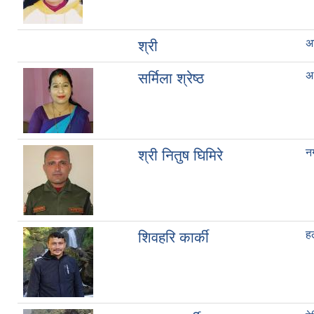
अ
श्री
अ
सर्मिला श्रेष्ठ
नग
श्री नितुष घिमिरे
ह
शिवहरि कार्की