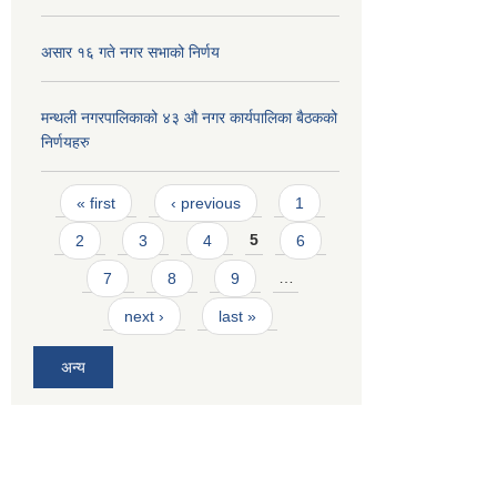
असार १६ गते नगर सभाको निर्णय
मन्थली नगरपालिकाको ४३ औ नगर कार्यपालिका बैठकको
निर्णयहरु
Pages
« first
‹ previous
1
2
3
4
5
6
7
8
9
…
next ›
last »
अन्य