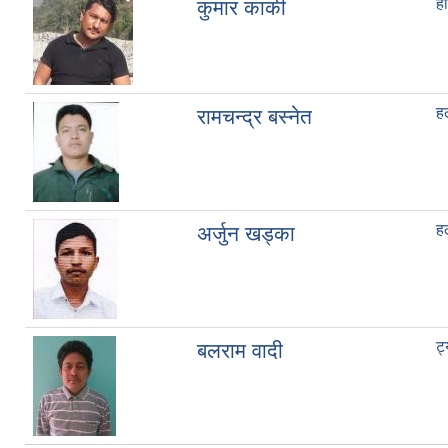
ह
कुमार कार्की
ह
रामचन्द्र बस्नेत
ह
अर्जुन खड्का
ट
बलराम वादी