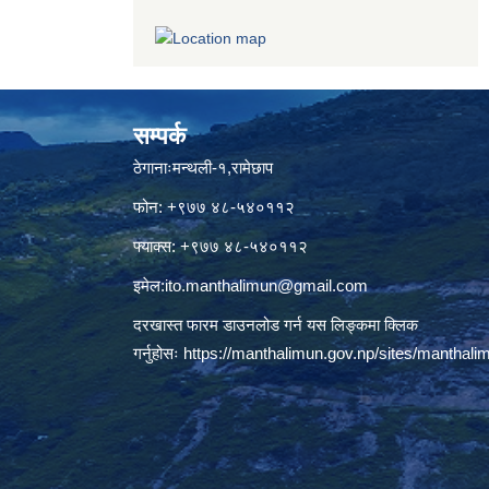
सम्पर्क
ठेगानाःमन्थली-१,रामेछाप
फोन: +९७७ ४८-५४०११२
फ्याक्स: +९७७ ४८-५४०११२
इमेल:
ito.manthalimun@gmail.com
दरखास्त फारम डाउनलोड गर्न यस लिङ्कमा क्लिक
गर्नुहोसः
https://manthalimun.gov.np/sites/manthalimu